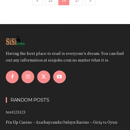
25
26
27
Having the best place to read is everyone's dream. You can find
out any information at sisijoke.com no matter what it is.
RANDOM POSTS
test123123
Pin Up Casino – Azərbaycanda Onlayn Kazino – Giriş və Oyun