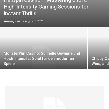
High‑Intensity Gaming Sessions for
Instant Thrills
Aaron Jason
-
August 6, 2026
MonsterWin Casino: Schnelle Gewinne und
Hoch‑Intensität‑Spiel für den modernen
Chippy Ca
Spieler
Wins, and