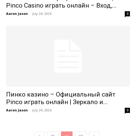
Pinco Casino играть онлайн – Вход,...
Aaron Jason
-
July 24, 2026
0
Пинко казино – Официальный сайт
Pinco играть онлайн | Зеркало и...
Aaron Jason
-
July 24, 2026
0